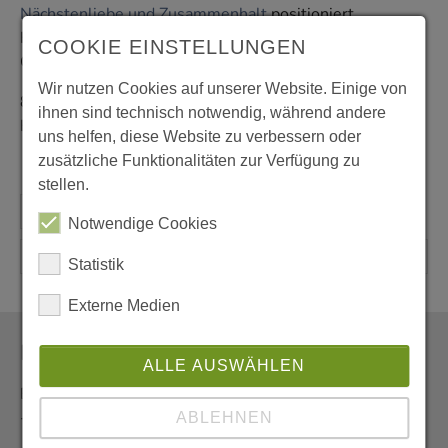
Nächstenliebe und Zusammenhalt
positioniert.
Kommen Sie vorbei und setzen Sie ein Zeichen für
COOKIE EINSTELLUNGEN
Offenheit und Toleranz!
Wir nutzen Cookies auf unserer Website. Einige von
8. Februar, 11–14 Uhr, vor der Propsteikirche, Heinrich-
ihnen sind technisch notwendig, während andere
König-Platz
uns helfen, diese Website zu verbessern oder
zusätzliche Funktionalitäten zur Verfügung zu
stellen.
Notwendige Cookies
Statistik
Externe Medien
Newsletter
ALLE AUSWÄHLEN
Erhalten Sie den Newsletter der Pfarrei aus erster Hand
- und vor allem umweltfreundlich als E-Mail.
ABLEHNEN