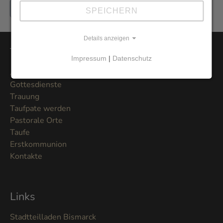
Jetzt hier anmelden
SPEICHERN
Details anzeigen
Themen
Impressum
|
Datenschutz
Aktuelles
Gottesdienste
Trauung
Taufpate werden
Pastorale Orte
Taufe
Erstkommunion
Kontakte
Links
Stadtteilladen Bismarck