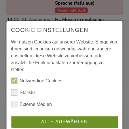
Sprache (fällt aus)
Findet nicht statt
14:00
St. Augustinus
Hl. Messe in englischer
Sprache
COOKIE EINSTELLUNGEN
Wir nutzen Cookies auf unserer Website. Einige von
Donnerstag, 13.08.2026
ihnen sind technisch notwendig, während andere
18:00
St. Elisabeth
Hl. Messe in polnischer
uns helfen, diese Website zu verbessern oder
Sprache
zusätzliche Funktionalitäten zur Verfügung zu
stellen.
Sonntag, 16.08.2026
Notwendige Cookies
09:00
St. Elisabeth
Hl. Messe in polnischer
Statistik
Sprache
Externe Medien
13:00
St. Augustinus
Hl. Messe in kroatischer
Sprache (fällt aus)
Findet nicht statt
ALLE AUSWÄHLEN