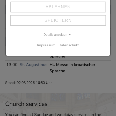
ABLEHNEN
Donnerstag, 20.08.2026
18:00
St. Elisabeth
Hl. Messe in polnischer
SPEICHERN
Sprache
Details anzeigen
Sonntag, 23.08.2026
Impressum
|
Datenschutz
09:00
St. Elisabeth
Hl. Messe in polnischer
Sprache
13:00
St. Augustinus
Hl. Messe in kroatischer
Sprache
Stand: 02.08.2026 16:50 Uhr
Church services
You can find all Sunday and weekday services in the