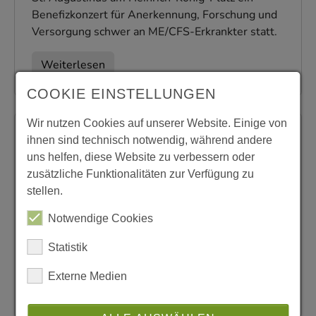
Benefizkonzert für Anerkennung, Forschung und
Versorgung schwer an ME/CFS-Erkrankter statt.
Weiterlesen
COOKIE EINSTELLUNGEN
Wir nutzen Cookies auf unserer Website. Einige von
ihnen sind technisch notwendig, während andere
27.07.2026
|
Pfarrei
|
uns helfen, diese Website zu verbessern oder
#mitteilung
Öffnungszeiten während der
zusätzliche Funktionalitäten zur Verfügung zu
Sommerferien
stellen.
Pfarrbüro und Friedhofsverwaltung sind auch
Notwendige Cookies
während der Sommerferien für Sie geöffnet. Die
Statistik
genauen Tages- und Uhrzeiten finden Sie hier.
Externe Medien
Weiterlesen