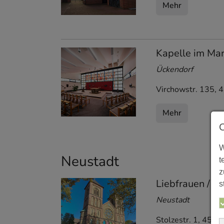
Mehr
Kapelle im Mar
Ückendorf
Virchowstr. 135
,
4
Mehr
W
Neustadt
t
z
Liebfrauen / G
s
Neustadt
Stolzestr. 1
,
4587