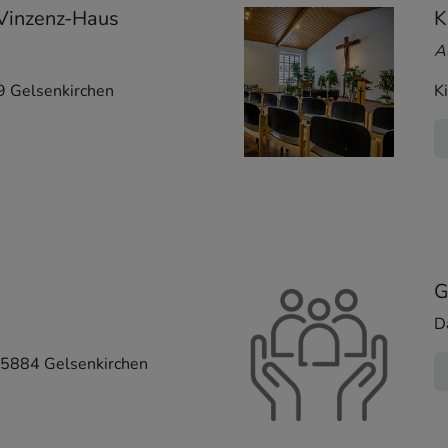
 Vinzenz-Haus
K
A
9
Gelsenkirchen
K
G
D
5884
Gelsenkirchen