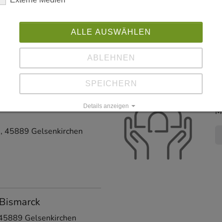
ALLE AUSWÄHLEN
ABLEHNEN
SPEICHERN
it
G
Details anzeigen
M
Impressum
|
Datenschutz
1
,
45889
Gelsenkirchen
 Bismarck
45889
Gelsenkirchen