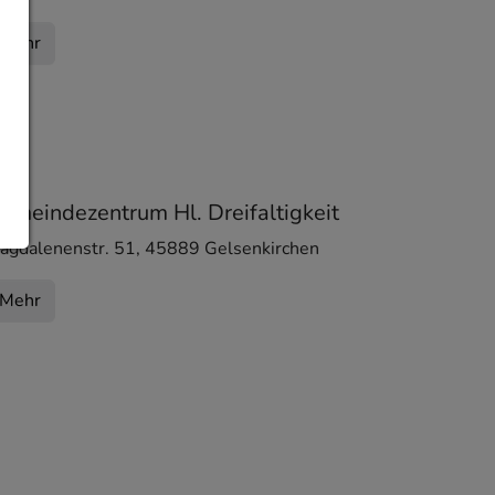
Mehr
emeindezentrum Hl. Dreifaltigkeit
agdalenenstr. 51
,
45889
Gelsenkirchen
Mehr