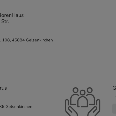
niorenHaus
Str.
. 108
,
45884
Gelsenkirchen
rus
G
H
86
Gelsenkirchen