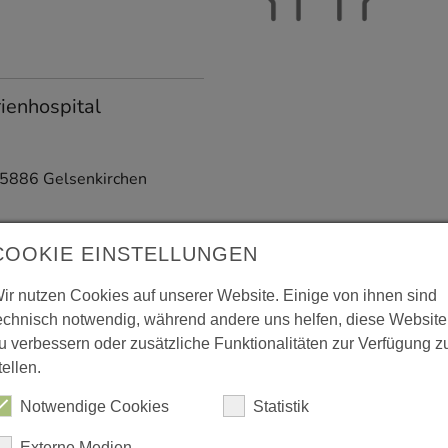
ienhospital
5886
Gelsenkirchen
COOKIE EINSTELLUNGEN
ir nutzen Cookies auf unserer Website. Einige von ihnen sind
echnisch notwendig, während andere uns helfen, diese Website
u verbessern oder zusätzliche Funktionalitäten zur Verfügung z
leisX
K
tellen.
N
Notwendige Cookies
Statistik
9
Gelsenkirchen
H
Externe Medien