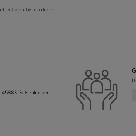
dtteilladen-bismarck.de
G
H
,
45883
Gelsenkirchen