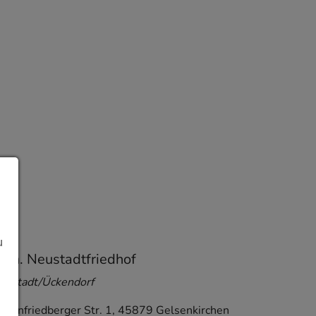
u
ath. Neustadtfriedhof
eustadt/Ückendorf
ohenfriedberger Str. 1
,
45879
Gelsenkirchen