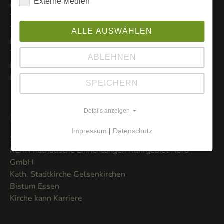
Externe Medien
Gottesdienste
Trauung
Taufpate werden
ALLE AUSWÄHLEN
Pastorale Orte
Taufe
ABLEHNEN
Erstkommunion
Kontakte
SPEICHERN
Details anzeigen
Links
Impressum
|
Datenschutz
Stadtteilladen Bismarck
KERN Katholische Einrichtungen Ruhrgebiet Nord
GmbH
Kath. Stadtkirche Gelsenkirchen
Bistum Essen
Kirche kann Karriere