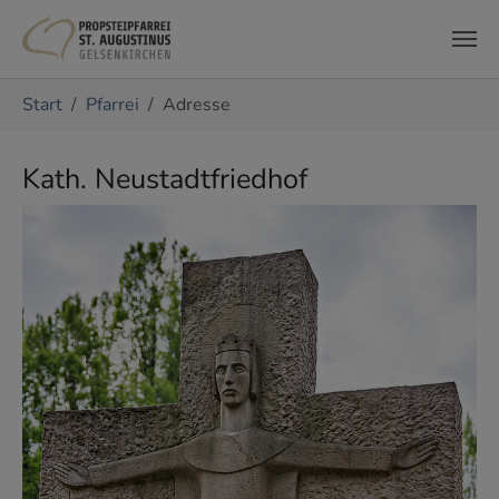
Zum Hauptinhalt springen
Sie sind hier:
Start
Pfarrei
Adresse
Kath. Neustadtfriedhof