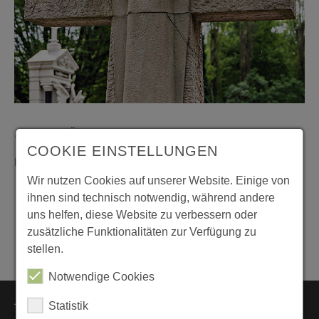
Neustadt/Ückendorf
COOKIE EINSTELLUNGEN
Hohenfriedberger Str. 1
,
45879
Gelsenkirchen
Wir nutzen Cookies auf unserer Website. Einige von
Zustimmung zum "OpenStreetMap" Cookie um
ihnen sind technisch notwendig, während andere
diesen Inhalt anzuzeigen
uns helfen, diese Website zu verbessern oder
zusätzliche Funktionalitäten zur Verfügung zu
Datenschutz
|
Impressum
stellen.
Notwendige Cookies
Themen
Statistik