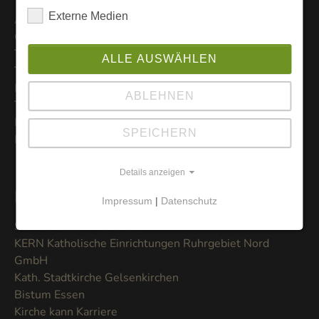
Externe Medien
Aktuelles
Gottesdienste
Trauung
ALLE AUSWÄHLEN
Taufpate werden
Pastorale Orte
ABLEHNEN
Taufe
Erstkommunion
SPEICHERN
Kontakte
Details anzeigen
Links
Impressum
|
Datenschutz
Stadtteilladen Bismarck
KERN Katholische Einrichtungen Ruhrgebiet Nord
GmbH
Kath. Stadtkirche Gelsenkirchen
Bistum Essen
Kirche kann Karriere