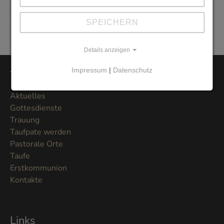
Protokoll vom 18. Januar 2022
SPEICHERN
Protokoll vom 29. November 2021
Details anzeigen
Impressum
|
Datenschutz
Themen
Aktuelles
Gottesdienste
Trauung
Taufpate werden
Pastorale Orte
Taufe
Erstkommunion
Kontakte
Links