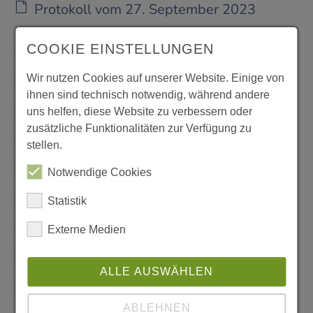
Protokoll vom 27. September 2023
Protokoll vom 14. Juni 2023
COOKIE EINSTELLUNGEN
Protokoll vom 24. April 2023
Wir nutzen Cookies auf unserer Website. Einige von
Protokoll vom 22. März 2023
ihnen sind technisch notwendig, während andere
uns helfen, diese Website zu verbessern oder
Protokoll vom 7. Februar 2023
zusätzliche Funktionalitäten zur Verfügung zu
stellen.
Protokoll vom 19. November 2022
Notwendige Cookies
Protokoll vom 20. Oktober 2022
Statistik
Protokoll vom 30. August 2022
Externe Medien
Protokoll vom 2. Juni 2022
Protokoll vom 6. April 2022
ALLE AUSWÄHLEN
Protokoll vom 24. März 2022
ABLEHNEN