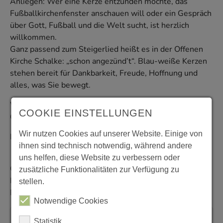
Anliegen: Wer eine Kerze entzünden möchte, das
Fußballkirchenfenster ‎anschauen will oder ein Gespräch
über Gott, Fußball und die Welt sucht, ist herzlich
‎willkommen.‎
Ganz passend zum Steigerlied heißt es in der Offenen
Kirche Schalke: „schon angezünd’t“. ‎Blau-weiße Kerzen
stehen bereit für Dankbarkeit, Freude, Hoffnung und
alles, was Sie ‎bewegt.‎
Wir sehen uns: Vorm Spiel is inne Kirche!
COOKIE EINSTELLUNGEN
Glück auf!‎
Wir nutzen Cookies auf unserer Website. Einige von
Ihr Team der Offenen Kirche Schalke
ihnen sind technisch notwendig, während andere
uns helfen, diese Website zu verbessern oder
Offene Kirche Schalke
zusätzliche Funktionalitäten zur Verfügung zu
Kirche St. Joseph in Schalke
stellen.
Ecke Kurt-Schumacher-/ Grillostraße‎
Notwendige Cookies
Statistik