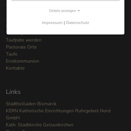
Themen
Details anzeigen
Aktuelles
Impressum
|
Datenschutz
Gottesdienste
Trauung
Taufpate werden
Pastorale Orte
Taufe
Erstkommunion
Kontakte
Links
Stadtteilladen Bismarck
KERN Katholische Einrichtungen Ruhrgebiet Nord
GmbH
Kath. Stadtkirche Gelsenkirchen