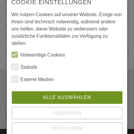
Musikgruppe "Trinitöne" gestaltet.
COOKIE EINSTELLUNGEN
Kirche Hl. Dreifaltigkeit
Wir nutzen Cookies auf unserer Website. Einige von
ihnen sind technisch notwendig, während andere
Magdalenenstr. 47, Gelsenkirchen
uns helfen, diese Website zu verbessern oder
zusätzliche Funktionalitäten zur Verfügung zu
stellen.
Notwendige Cookies
Statistik
Externe Medien
Newsletter
Erhalten Sie den Newsletter der Pfarrei aus erster Hand
ALLE AUSWÄHLEN
- und vor allem umweltfreundlich als E-Mail.
ABLEHNEN
Jetzt hier anmelden
SPEICHERN