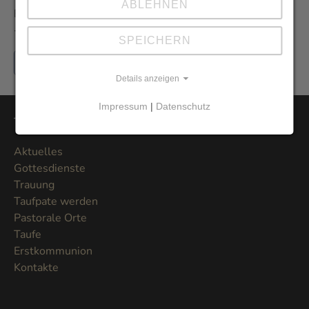
ABLEHNEN
Erhalten Sie den Newsletter der Pfarrei aus erster Hand
- und vor allem umweltfreundlich als E-Mail.
SPEICHERN
Jetzt hier anmelden
Details anzeigen
Impressum
|
Datenschutz
Themen
Aktuelles
Gottesdienste
Trauung
Taufpate werden
Pastorale Orte
Taufe
Erstkommunion
Kontakte