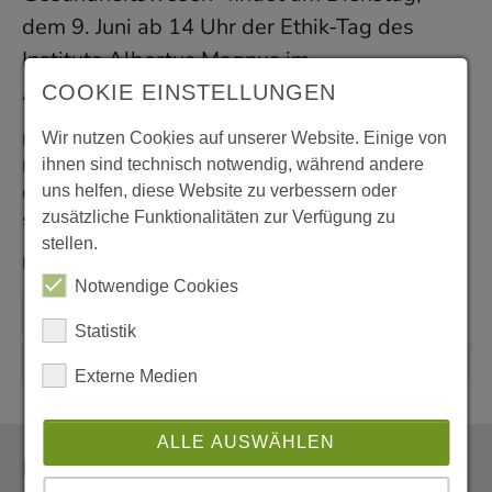
dem 9. Juni ab 14 Uhr der Ethik-Tag des
Instituts Albertus Magnus im
Augustinushaus statt.
COOKIE EINSTELLUNGEN
Wir nutzen Cookies auf unserer Website. Einige von
Nach dem Einführungsvortrag durch Prof. Dr. Lorenz
ihnen sind technisch notwendig, während andere
Narku Laing zum Thema "(Anti-)Rassismus im Sozial-
uns helfen, diese Website zu verbessern oder
und Gesundheitssystem" findet eine Podiumsdiskussion
zusätzliche Funktionalitäten zur Verfügung zu
statt.
stellen.
Herzliche Einladung!
Notwendige Cookies
Statistik
Externe Medien
ALLE AUSWÄHLEN
Newsletter