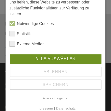
uns helfen, diese Website zu verbessern oder
zusätzliche Funktionalitäten zur Verfügung zu
stellen.
Newsletter
Notwendige Cookies
Erhalten Sie den Newsletter der Pfarrei aus erster Hand
Statistik
- und vor allem umweltfreundlich als E-Mail.
Externe Medien
Jetzt hier anmelden
ALLE AUSWÄHLEN
ABLEHNEN
Themen
Aktuelles
SPEICHERN
Gottesdienste
Trauung
Details anzeigen
Taufpate werden
Pastorale Orte
Impressum
|
Datenschutz