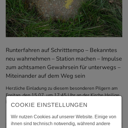
Runterfahren auf Schritttempo – Bekanntes
neu wahrnehmen – Station machen – Impulse
zum achtsamen Gewahrsein für unterwegs –
Miteinander auf dem Weg sein
Herzliche Einladung zu diesem besonderen Pilgern am
Freitag, den 15.07. um 17:45 Uhr an der Kirche Heilige
Familie.
COOKIE EINSTELLUNGEN
Wir nutzen Cookies auf unserer Website. Einige von
ihnen sind technisch notwendig, während andere