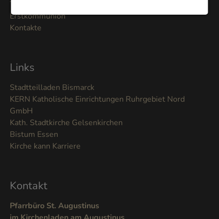
Taufe
Erstkommunion
Kontakte
Links
Stadtteilladen Bismarck
KERN Katholische Einrichtungen Ruhrgebiet Nord
GmbH
Kath. Stadtkirche Gelsenkirchen
Bistum Essen
Kirche kann Karriere
Kontakt
Pfarrbüro St. Augustinus
im Kirchenladen am Augustinus