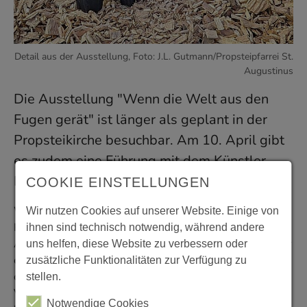
Detail aus der Ausstellung, Foto: J.L. Gutmann/Propsteipfarrei St.
Augustinus
Die Ausstellung "Wenn die Welt aus den
Fugen gerät" ist länger als geplant in der
Propsteikirche besuchbar. Am 10. April gibt
es zudem eine Führung mit dem Künstler
Marco Bruckner.
COOKIE EINSTELLUNGEN
Wer die Idee hinter der Ausstellung einmal durch den
Wir nutzen Cookies auf unserer Website. Einige von
Künstler vermittelt bekommen möchte, hat dazu am 10.
ihnen sind technisch notwendig, während andere
April die Gelegenheit: Marco Bruckner bietet um 17 Uhr
uns helfen, diese Website zu verbessern oder
eine öffentliche Führung an, bei der Fragen gestellt und
zusätzliche Funktionalitäten zur Verfügung zu
die Themen der Ausstellung - Mensch & Natur,
stellen.
Verantwortung & Zerstörung - diskutiert werden
Notwendige Cookies