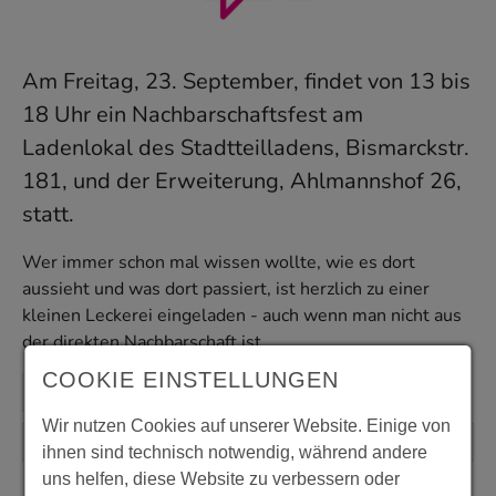
Am Freitag, 23. September, findet von 13 bis
18 Uhr ein Nachbarschaftsfest am
Ladenlokal des Stadtteilladens, Bismarckstr.
181, und der Erweiterung, Ahlmannshof 26,
statt.
Wer immer schon mal wissen wollte, wie es dort
aussieht und was dort passiert, ist herzlich zu einer
kleinen Leckerei eingeladen - auch wenn man nicht aus
der direkten Nachbarschaft ist.
COOKIE EINSTELLUNGEN
Wir nutzen Cookies auf unserer Website. Einige von
ihnen sind technisch notwendig, während andere
uns helfen, diese Website zu verbessern oder