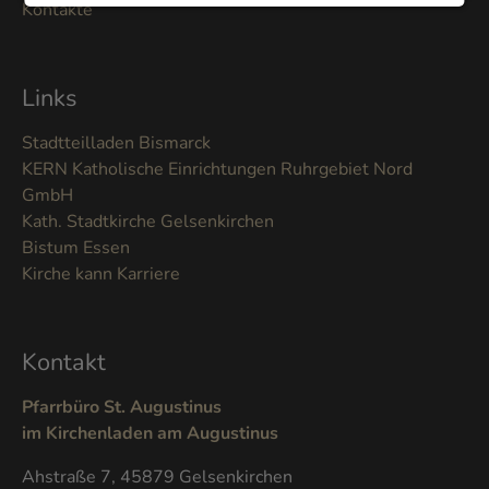
Kontakte
Links
Stadtteilladen Bismarck
KERN Katholische Einrichtungen Ruhrgebiet Nord
GmbH
Kath. Stadtkirche Gelsenkirchen
Bistum Essen
Kirche kann Karriere
Kontakt
Pfarrbüro St. Augustinus
im Kirchenladen am Augustinus
Ahstraße 7, 45879 Gelsenkirchen