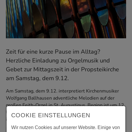
Zeit für eine kurze Pause im Alltag?
Herzliche Einladung zu Orgelmusik und
Gebet zur Mittagszeit in der Propsteikirche
am Samstag, dem 9.12.
Am Samstag, dem 9.12. interpretiert Kirchenmusiker
Wolfgang Ballhausen adventliche Melodien auf der
großen Feith-Orgel in St. Augustinus. Beginn ist um 12
Uhr mit einem geistlichen Impuls. Der Eintritt ist wie
COOKIE EINSTELLUNGEN
immer frei!
Wir nutzen Cookies auf unserer Website. Einige von