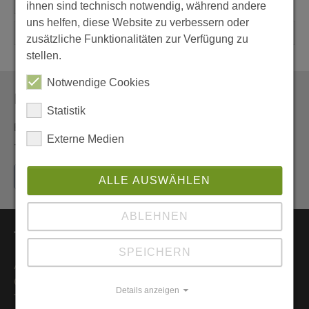
ihnen sind technisch notwendig, während andere
uns helfen, diese Website zu verbessern oder
zusätzliche Funktionalitäten zur Verfügung zu
stellen.
Notwendige Cookies
Newsletter
Statistik
Erhalten Sie den Newsletter der Pfarrei aus erster Hand
Externe Medien
- und vor allem umweltfreundlich als E-Mail.
Jetzt hier anmelden
ALLE AUSWÄHLEN
ABLEHNEN
Themen
SPEICHERN
Aktuelles
Gottesdienste
Details anzeigen
Trauung