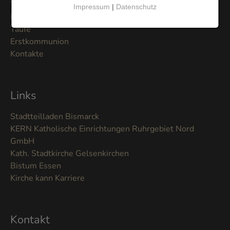
Taufpate werden
Impressum
|
Datenschutz
Pastorale Orte
Taufe
Erstkommunion
Kontakte
Links
Stadtteilladen Bismarck
KERN Katholische Einrichtungen Ruhrgebiet Nord
GmbH
Kath. Stadtkirche Gelsenkirchen
Bistum Essen
Kirche kann Karriere
Kontakt