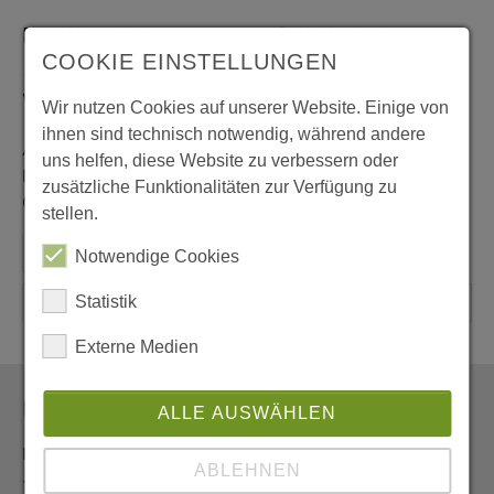
Das Koordinierungsteam Schalke lädt am
COOKIE EINSTELLUNGEN
19.06.2022 um 15 Uhr zum
Wortgottesdienst in das Haus Eintracht ein.
Wir nutzen Cookies auf unserer Website. Einige von
ihnen sind technisch notwendig, während andere
Anschließend besteht die Möglichkeit, bei einer Tasse
uns helfen, diese Website zu verbessern oder
Kaffee und einem Stück Kuchen miteinander ins
zusätzliche Funktionalitäten zur Verfügung zu
Gespräch zu kommen.
stellen.
Notwendige Cookies
Statistik
Externe Medien
Newsletter
ALLE AUSWÄHLEN
Erhalten Sie den Newsletter der Pfarrei aus erster Hand
ABLEHNEN
- und vor allem umweltfreundlich als E-Mail.