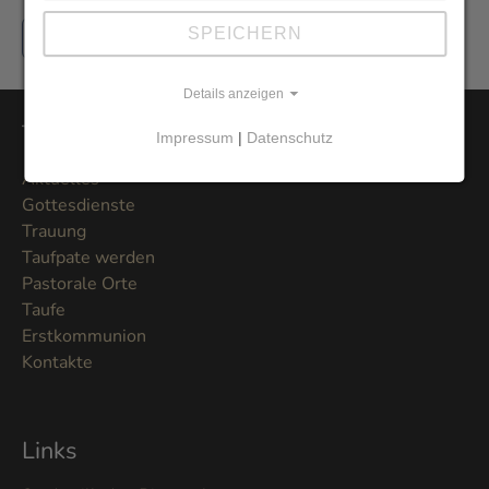
SPEICHERN
Jetzt hier anmelden
Details anzeigen
Themen
Impressum
|
Datenschutz
Aktuelles
Gottesdienste
Trauung
Taufpate werden
Pastorale Orte
Taufe
Erstkommunion
Kontakte
Links