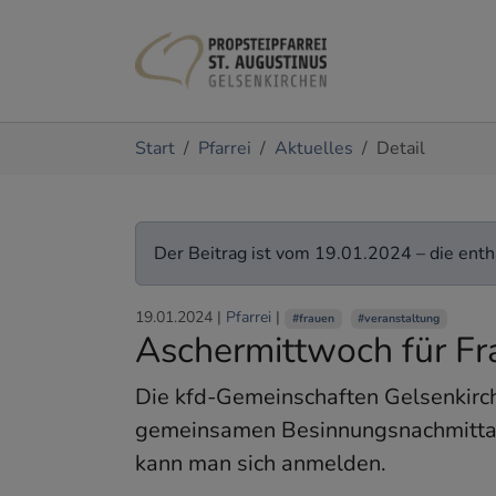
Zum Hauptinhalt springen
Sie sind hier:
Start
Pfarrei
Aktuelles
Detail
Der Beitrag ist vom 19.01.2024 – die entha
19.01.2024
|
Pfarrei
|
#frauen
#veranstaltung
Aschermittwoch für Fr
Die kfd-Gemeinschaften Gelsenkirch
gemeinsamen Besinnungsnachmittag 
kann man sich anmelden.