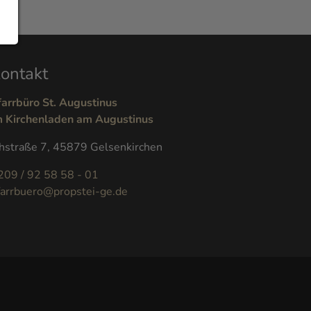
ontakt
farrbüro St. Augustinus
m Kirchenladen am Augustinus
hstraße 7, 45879 Gelsenkirchen
209 / 92 58 58 - 01
farrbuero@propstei-ge.de