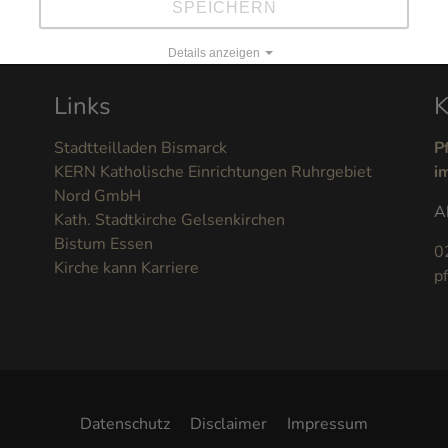
SPEICHERN
Details anzeigen
Impressum
|
Datenschutz
Links
K
Stadtteilladen Bismarck
P
KERN Katholische Einrichtungen Ruhrgebiet
i
Nord GmbH
A
Kath. Stadtkirche Gelsenkirchen
Bistum Essen
0
Kirche kann Karriere
p
Datenschutz
Disclaimer
Impressum