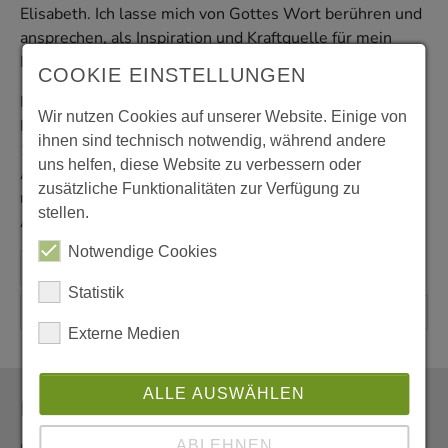
Elisabeth. Ich lasse mich von Gottes Wort berühren und
ansprechen, als Inspiration und Kraftquelle für mein
Leben.
COOKIE EINSTELLUNGEN
Herzliche Einladung zum Bibelteilen für Männer mit
Wir nutzen Cookies auf unserer Website. Einige von
Pater Ralf von den Amigonianern am Donnerstag, den
ihnen sind technisch notwendig, während andere
19. Januar, um 18:30 Uhr in der Kapelle der
uns helfen, diese Website zu verbessern oder
Amigonianer, Stallbergshof 1. Das Evangelium wirft in
zusätzliche Funktionalitäten zur Verfügung zu
mir Fragen auf; im gemeinsamen
stellen.
Austausch darüber, wachse ich in die Antworten hinein.
Notwendige Cookies
Statistik
Externe Medien
ALLE AUSWÄHLEN
Newsletter
ABLEHNEN