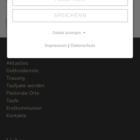
Erhalten Sie den Newsletter der Pfarrei aus erster Hand
- und vor allem umweltfreundlich als E-Mail.
SPEICHERN
Jetzt hier anmelden
Details anzeigen
Impressum
|
Datenschutz
Themen
Aktuelles
Gottesdienste
Trauung
Taufpate werden
Pastorale Orte
Taufe
Erstkommunion
Kontakte