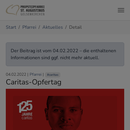
Zum Hauptinhalt springen
Sie sind hier:
Start
Pfarrei
Aktuelles
Detail
Der Beitrag ist vom 04.02.2022 – die enthaltenen
Informationen sind ggf. nicht mehr aktuell.
04.02.2022
|
Pfarrei
|
#caritas
Caritas-Opfertag