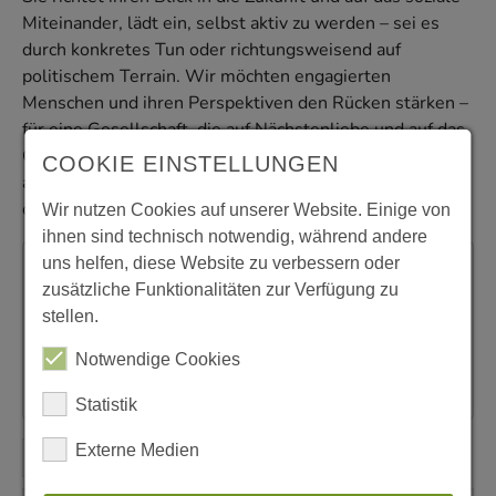
Miteinander, lädt ein, selbst aktiv zu werden – sei es
durch konkretes Tun oder richtungsweisend auf
politischem Terrain. Wir möchten engagierten
Menschen und ihren Perspektiven den Rücken stärken –
für eine Gesellschaft, die auf Nächstenliebe und auf das
Gute setzt. Bitte unterstützen Sie die Arbeit der Caritas
COOKIE EINSTELLUNGEN
auch mit Ihrer Spende am Caritas-Opfertag, Sonntag,
den 06. Februar 2022.
Wir nutzen Cookies auf unserer Website. Einige von
ihnen sind technisch notwendig, während andere
uns helfen, diese Website zu verbessern oder
Angeklickt
zusätzliche Funktionalitäten zur Verfügung zu
stellen.
Online-Spendenformular
Notwendige Cookies
Webseite der Caritas zum Jubiläumsjahr
Statistik
Externe Medien