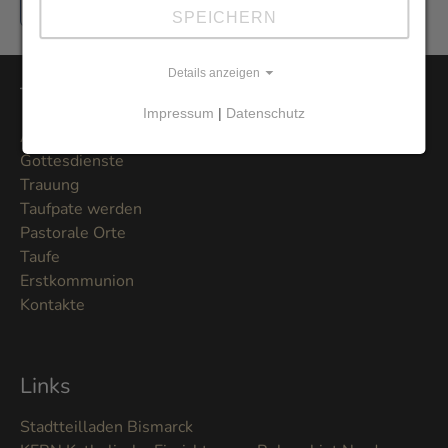
Jetzt hier anmelden
SPEICHERN
Details anzeigen
Themen
Impressum
|
Datenschutz
Aktuelles
Gottesdienste
Trauung
Taufpate werden
Pastorale Orte
Taufe
Erstkommunion
Kontakte
Links
Stadtteilladen Bismarck