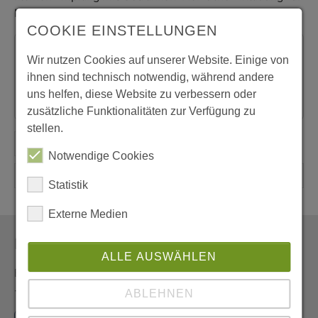
Mitfeier!
COOKIE EINSTELLUNGEN
Angeklickt
Wir nutzen Cookies auf unserer Website. Einige von
ihnen sind technisch notwendig, während andere
Hl. Messe im Livestream (YouTube)
uns helfen, diese Website zu verbessern oder
zusätzliche Funktionalitäten zur Verfügung zu
stellen.
Notwendige Cookies
Statistik
Externe Medien
Newsletter
ALLE AUSWÄHLEN
Erhalten Sie den Newsletter der Pfarrei aus erster Hand
- und vor allem umweltfreundlich als E-Mail.
ABLEHNEN