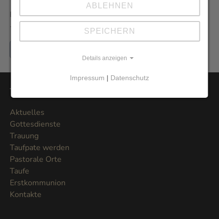
ABLEHNEN
Erhalten Sie den Newsletter der Pfarrei aus erster Hand
- und vor allem umweltfreundlich als E-Mail.
SPEICHERN
Jetzt hier anmelden
Details anzeigen
Impressum
|
Datenschutz
Themen
Aktuelles
Gottesdienste
Trauung
Taufpate werden
Pastorale Orte
Taufe
Erstkommunion
Kontakte