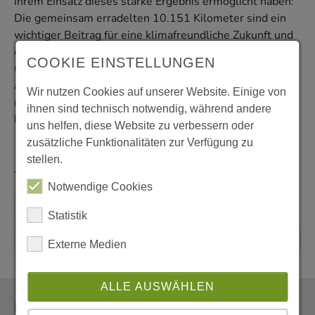
ihrem Einsatz dieses starke Ergebnis ermöglicht haben:
Die gemeinsam erradelten 10.151 Kilometer sind ein
wichtiger Beitrag für eine klimafreundliche Zukunft und
ein Zeichen dafür, dass nachhaltige Mobilität in
COOKIE EINSTELLUNGEN
Gelsenkirchen aktiv gelebt wird. Wir freuen uns bereits
auf die nächste
Stadtradeln
-Aktion und hoffen, noch
Wir nutzen Cookies auf unserer Website. Einige von
mehr Menschen für das Radfahren begeistern zu
ihnen sind technisch notwendig, während andere
können!
uns helfen, diese Website zu verbessern oder
zusätzliche Funktionalitäten zur Verfügung zu
stellen.
Text: Lena Walden (BDKJ)
Notwendige Cookies
Statistik
Externe Medien
ALLE AUSWÄHLEN
Newsletter