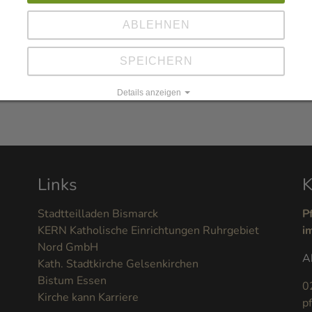
ABLEHNEN
SPEICHERN
erster Hand - und vor allem umweltfreundlich als E-Mail.
Details anzeigen
Impressum
|
Datenschutz
Links
K
Stadtteilladen Bismarck
P
KERN Katholische Einrichtungen Ruhrgebiet
i
Nord GmbH
A
Kath. Stadtkirche Gelsenkirchen
Bistum Essen
0
Kirche kann Karriere
p