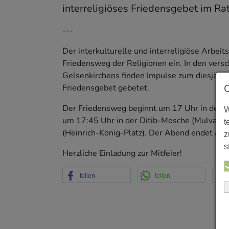
interreligiöses Friedensgebet im R
---
Der interkulturelle und interreligiöse Arbeit
Friedensweg der Religionen ein. In den vers
Gelsenkirchens finden Impulse zum diesjähr
Friedensgebet gebetet.
Der Friedensweg beginnt um 17 Uhr in der S
W
um 17:45 Uhr in der Ditib-Mosche (Mulvanyst
t
(Heinrich-König-Platz). Der Abend endet an
z
s
Herzliche Einladung zur Mitfeier!
teilen
teilen