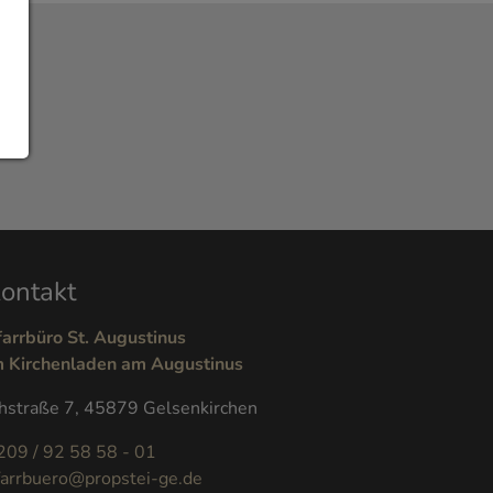
ontakt
farrbüro St. Augustinus
m Kirchenladen am Augustinus
hstraße 7, 45879 Gelsenkirchen
209 / 92 58 58 - 01
farrbuero@propstei-ge.de