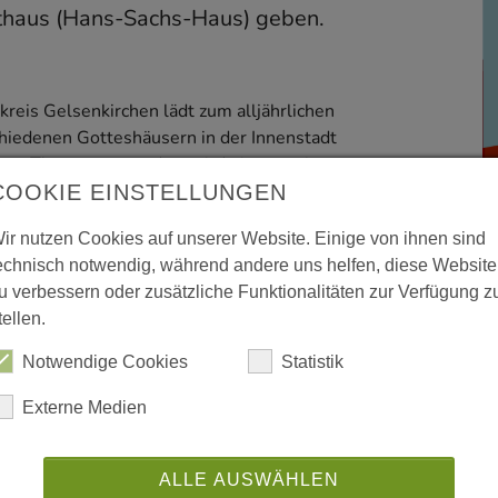
athaus (Hans-Sachs-Haus) geben.
skreis Gelsenkirchen lädt zum alljährlichen
chiedenen Gotteshäusern in der Innenstadt
igen Thema statt und es wird ein gemeinsames
COOKIE EINSTELLUNGEN
ynagoge (Georgstraße 2), die weiteren Stationen sind
ir nutzen Cookies auf unserer Website. Einige von ihnen sind
r. 16), und um 18:30 Uhr in der Propsteikirche
echnisch notwendig, während andere uns helfen, diese Website
schließend mit Musik im Saal der Synagoge.
u verbessern oder zusätzliche Funktionalitäten zur Verfügung z
tellen.
Notwendige Cookies
Statistik
teilen
teilen
drucken
Externe Medien
ALLE AUSWÄHLEN