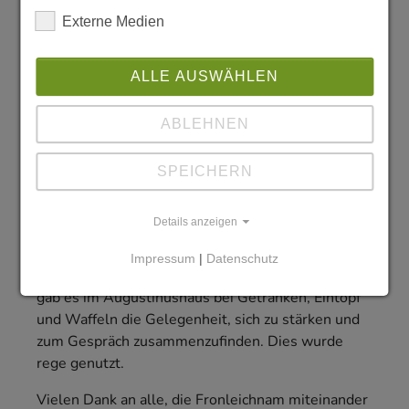
Externe Medien
ALLE AUSWÄHLEN
ABLEHNEN
SPEICHERN
Details anzeigen
Impressum
|
Datenschutz
Im Anschluss an den Segen in der Propsteikirche
gab es im Augustinushaus bei Getränken, Eintopf
und Waffeln die Gelegenheit, sich zu stärken und
zum Gespräch zusammenzufinden. Dies wurde
rege genutzt.
Vielen Dank an alle, die Fronleichnam miteinander