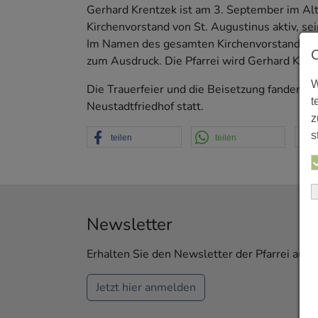
Gerhard Krentzek ist am 3. September im Alte
Kirchenvorstand von St. Augustinus aktiv, se
Im Namen des gesamten Kirchenvorstands br
zum Ausdruck. Die Pfarrei wird Gerhard Kre
W
Die Trauerfeier und die Beisetzung fanden 
t
Neustadtfriedhof statt.
z
s
teilen
teilen
Newsletter
Erhalten Sie den Newsletter der Pfarrei aus 
Jetzt hier anmelden