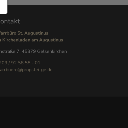
ontakt
farrbüro St. Augustinus
m Kirchenladen am Augustinus
hstraße 7, 45879 Gelsenkirchen
209 / 92 58 58 - 01
farrbuero@propstei-ge.de