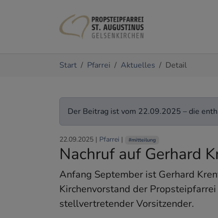
Zum Hauptinhalt springen
Sie sind hier:
Start
Pfarrei
Aktuelles
Detail
Der Beitrag ist vom 22.09.2025 – die entha
22.09.2025
|
Pfarrei
|
#mitteilung
Nachruf auf Gerhard K
Anfang September ist Gerhard Krent
Kirchenvorstand der Propsteipfarrei
stellvertretender Vorsitzender.