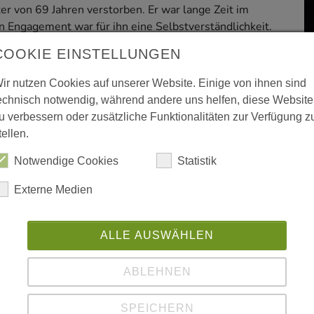
r von 69 Jahren verstorben. Er war lange Zeit im
in Engagement war für ihn eine Selbstverständlichkeit.
achte Propst Markus Pottbäcker seine Anteilnahme
COOKIE EINSTELLUNGEN
ntzek ein ehrendes Andenken bewahren.
ir nutzen Cookies auf unserer Website. Einige von ihnen sind
am 12. September auf dem katholischen
echnisch notwendig, während andere uns helfen, diese Website
u verbessern oder zusätzliche Funktionalitäten zur Verfügung z
tellen.
teilen
teilen
drucken
Notwendige Cookies
Statistik
Externe Medien
ALLE AUSWÄHLEN
erster Hand - und vor allem umweltfreundlich als E-Mail.
ABLEHNEN
SPEICHERN