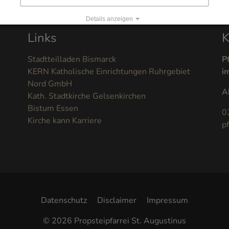
Details anzeigen
Links
K
Impressum
|
Datenschutz
Stadtteilladen Bismarck
P
KERN Katholische Einrichtungen Ruhrgebiet
i
Nord GmbH
A
Kath. Stadtkirche Gelsenkirchen
Bistum Essen
0
Kirche kann Karriere
p
Datenschutz
Disclaimer
Impressum
© 2026 Propsteipfarrei St. Augustinus