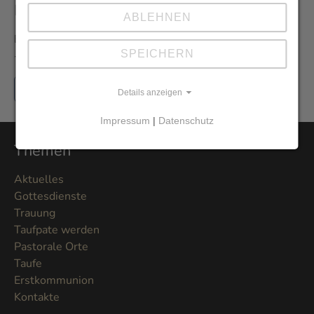
Newsletter
ABLEHNEN
Erhalten Sie den Newsletter der Pfarrei aus erster Hand
SPEICHERN
- und vor allem umweltfreundlich als E-Mail.
Jetzt hier anmelden
Details anzeigen
Impressum
|
Datenschutz
Themen
Aktuelles
Gottesdienste
Trauung
Taufpate werden
Pastorale Orte
Taufe
Erstkommunion
Kontakte