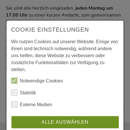
Sie sind alle herzlich eingeladen,
jeden Montag um
17.00 Uhr
zu einer kurzen Andacht, zum gemeinsamen
Schweigen, zum gemeinsamen Gebet in unserer großen
Glaubensgemeinschaft zusammenzukommen.
COOKIE EINSTELLUNGEN
Darüber hinaus besteht die Möglichkeit, vorab in der
Wir nutzen Cookies auf unserer Website. Einige von
Kirche Ihr Gebet, Ihre Gedanken in einem Notizbuch zu
ihnen sind technisch notwendig, während andere
notieren. Wir werden Ihre Inhalte am Ende der
uns helfen, diese Website zu verbessern oder
Zusammenkunft in einem gemeinsamen Gebet unserem
zusätzliche Funktionalitäten zur Verfügung zu
Gott vortragen.
stellen.
– Sr. Ana-María Vicente Martin
Notwendige Cookies
Statistik
Externe Medien
ALLE AUSWÄHLEN