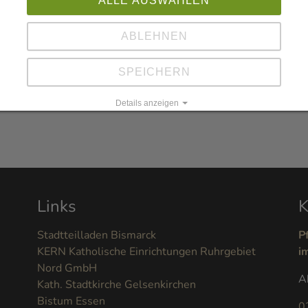
ALLE AUSWÄHLEN
ABLEHNEN
SPEICHERN
erster Hand - und vor allem umweltfreundlich als E-Mail.
Details anzeigen
Impressum
|
Datenschutz
Links
K
Stadtteilladen Bismarck
P
KERN Katholische Einrichtungen Ruhrgebiet
i
Nord GmbH
A
Kath. Stadtkirche Gelsenkirchen
Bistum Essen
0