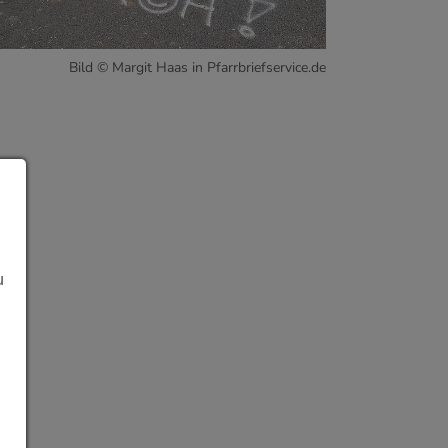
Bild © Margit Haas in Pfarrbriefservice.de
u