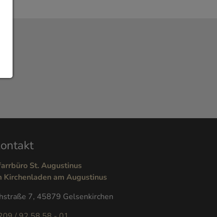
ontakt
farrbüro St. Augustinus
m Kirchenladen am Augustinus
hstraße 7, 45879 Gelsenkirchen
209 / 92 58 58 - 01