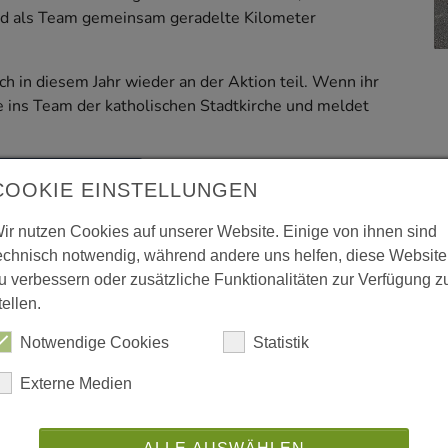
nd als Team gemeinsam geradelte Kilometer
h in diesem Jahr wieder an der Aktion teil. Wenn ihr
e ins Team der katholischen Stadtkirche und meldet
t's zur Anmeldung
COOKIE EINSTELLUNGEN
terteam "Propsteipfarrei St. Augustinus"! Unterteams
ir nutzen Cookies auf unserer Website. Einige von ihnen sind
en beiden Teams gutgeschrieben.
echnisch notwendig, während andere uns helfen, diese Website
u verbessern oder zusätzliche Funktionalitäten zur Verfügung z
nheitsradfahrer:in: Die Aktion soll Spaß machen,
tellen.
chtig eine gute Radinfrastruktur ist. Weitere Infos
radeln.de/faq
Notwendige Cookies
Statistik
Externe Medien
teilen
teilen
drucken