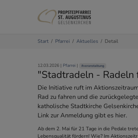
Zum Hauptinhalt springen
Sie sind hier:
Start
Pfarrei
Aktuelles
Detail
12.03.2026
|
Pfarrei
|
#veranstaltung
"Stadtradeln - Radeln 
Die Initiative ruft im Aktionszeitra
Rad zu fahren und die zurückgelegt
katholische Stadtkirche Gelsenkirch
Link zur Anmeldung gibt es hier.
Ab dem 2. Mai für 21 Tage in die Pedale tr
Lebensqualität fördern! Wie? Im Aktionszeit