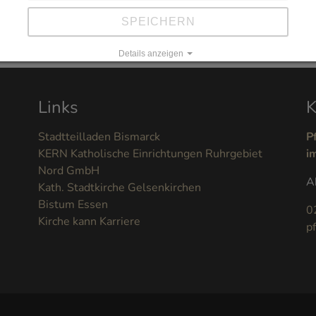
SPEICHERN
Details anzeigen
Impressum
|
Datenschutz
Links
K
Stadtteilladen Bismarck
P
KERN Katholische Einrichtungen Ruhrgebiet
i
Nord GmbH
A
Kath. Stadtkirche Gelsenkirchen
Bistum Essen
0
Kirche kann Karriere
p