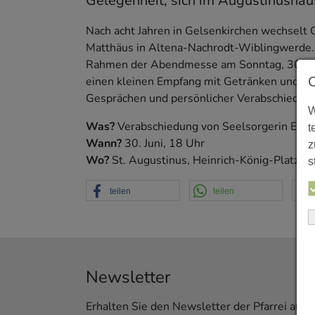
Gelegenheit, sich im Augustinushaus
Nach acht Jahren in Gelsenkirchen wechselt G
Matthäus in Altena-Nachrodt-Wiblingwerde. Ih
Rahmen der Abendmesse am Sonntag, 30. Juni
einen kleinen Empfang mit Getränken und Sn
Gesprächen und persönlicher Verabschiedung
W
Was?
Verabschiedung von Seelsorgerin Eva 
t
Wann?
30. Juni, 18 Uhr
z
Wo?
St. Augustinus, Heinrich-König-Platz, 
s
teilen
teilen
Newsletter
Erhalten Sie den Newsletter der Pfarrei aus 