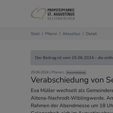
Zum Hauptinhalt springen
Sie sind hier:
Start
Pfarrei
Aktuelles
Detail
Der Beitrag ist vom 25.06.2024 – die entha
25.06.2024
|
Pfarrei
|
#veranstaltung
Verabschiedung von Se
Eva Müller wechselt als Gemeinderefe
Altena-Nachrodt-Wiblingwerde. Am 
Rahmen der Abendmesse um 18 Uhr v