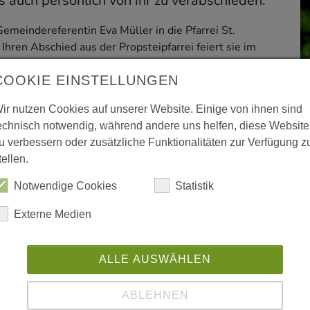
 auch persönlich von ihr zu verabschieden.
emeindereferentin Eva Müller in die Pfarrei St.
ren Abschied aus der Propsteipfarrei feiert sie im
, um 18 Uhr in St. Augustinus. Anschließend gibt es
acks im Augustinushaus, wo die Gelegenheit zu
COOKIE EINSTELLUNGEN
 besteht. Herzliche Einladung!
ir nutzen Cookies auf unserer Website. Einige von ihnen sind
Müller
echnisch notwendig, während andere uns helfen, diese Website
u verbessern oder zusätzliche Funktionalitäten zur Verfügung z
anschließend Augustinushaus, Ahstraße 7
tellen.
Notwendige Cookies
Statistik
teilen
teilen
drucken
Externe Medien
ALLE AUSWÄHLEN
ABLEHNEN
erster Hand - und vor allem umweltfreundlich als E-Mail.