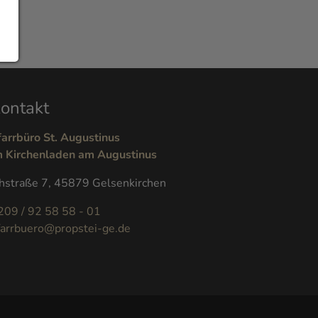
ontakt
farrbüro St. Augustinus
m Kirchenladen am Augustinus
hstraße 7, 45879 Gelsenkirchen
209 / 92 58 58 - 01
farrbuero@propstei-ge.de