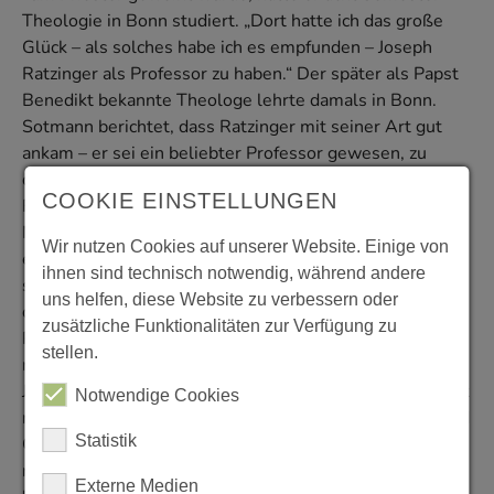
Theologie in Bonn studiert. „Dort hatte ich das große
Glück – als solches habe ich es empfunden – Joseph
Ratzinger als Professor zu haben.“ Der später als Papst
Benedikt bekannte Theologe lehrte damals in Bonn.
Sotmann berichtet, dass Ratzinger mit seiner Art gut
ankam – er sei ein beliebter Professor gewesen, zu
dessen Vorlesungen sogar Studierende anderer
COOKIE EINSTELLUNGEN
Fakultäten kamen. Als „vollkommen durchgeistigten
Menschen“ beschreibt ihn Sotmann und vermutet, dass
Wir nutzen Cookies auf unserer Website. Einige von
es ihm später in seiner Rolle als Papst teilweise auch
ihnen sind technisch notwendig, während andere
schwerfiel, konkrete Entscheidungen zu treffen. Nach
uns helfen, diese Website zu verbessern oder
dem Studium ging es ins damals gerade neu eröffnete
zusätzliche Funktionalitäten zur Verfügung zu
Priesterseminar in Essen-Werden. „Das haben wir halb
stellen.
mit aufgebaut, wir waren ja die ersten dort“, sagt der
Jubilar. Nach dem Priesterseminar folgte die Kaplanszeit
Notwendige Cookies
mit Stationen in Duisburg-Hamborn, Essen-Werden und
Statistik
Oberhausen-Styrum, von wo er schließlich als Pfarrer
nach Gelsenkirchen Bismarck wechselte und 23 Jahre
Externe Medien