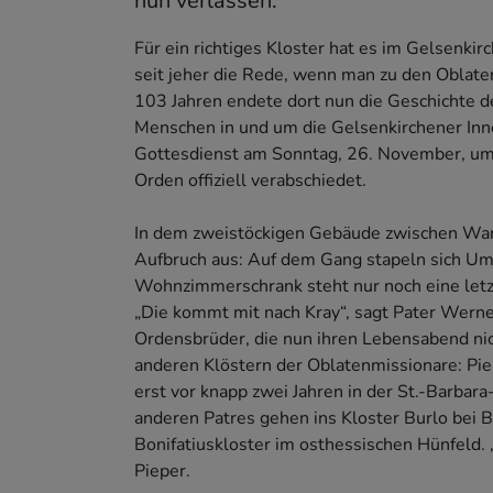
nun verlassen.
Für ein richtiges Kloster hat es im Gelsenki
seit jeher die Rede, wenn man zu den Oblat
103 Jahren endete dort nun die Geschichte der
Menschen in und um die Gelsenkirchener Inne
Gottesdienst am Sonntag, 26. November, um
Orden offiziell verabschiedet.
In dem zweistöckigen Gebäude zwischen Wan
Aufbruch aus: Auf dem Gang stapeln sich Um
Wohnzimmerschrank steht nur noch eine letz
„Die kommt mit nach Kray“, sagt Pater Werner 
Ordensbrüder, die nun ihren Lebensabend nic
anderen Klöstern der Oblatenmissionare: Pie
erst vor knapp zwei Jahren in der St.-Barbar
anderen Patres gehen ins Kloster Burlo bei B
Bonifatiuskloster im osthessischen Hünfeld. 
Pieper.