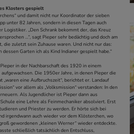
es Klosters gespielt
erchens“ und damit nicht nur Koordinator der sieben
app unter 82 Jahren, sondern in diesen Tagen auch
er Logistiker. „Den Schrank bekommt der, das Kreuz
ersprochen …“, sagt Pieper sehr bedächtig und doch am
, die zuletzt sein Zuhause waren. Und nicht nur das:
 dessen Garten ich als Kind Indianer gespielt habe.“
Pieper in der Nachbarschaft des 1920 in einem
 aufgewachsen. Die 1950er Jahre, in denen Pieper die
 „waren eine Aufbruchszeit“, berichtet er. Landauf
ission“ vor allem als „Volksmission“ verstanden: In den
euern. Als Jugendlicher ist Pieper dann aus
chule eine Lehre als Feinmechaniker absolviert. Erst
dieren und Priester zu werden. Er hörte sich bei
nd irgendwann auch wieder vor dem Klösterchen, wo
h groß gewordenen „kleinen Werner“ wieder entdeckte.
asste schließlich tatsächlich den Entschluss,