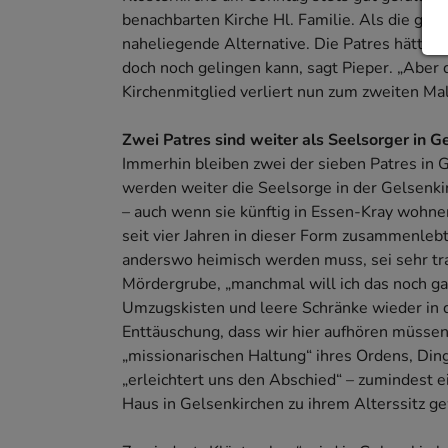
benachbarten Kirche Hl. Familie. Als die ges
naheliegende Alternative. Die Patres hätten 
doch noch gelingen kann, sagt Pieper. „Aber 
Kirchenmitglied verliert nun zum zweiten Ma
Zwei Patres sind weiter als Seelsorger in G
Immerhin bleiben zwei der sieben Patres in G
werden weiter die Seelsorge in der Gelsenki
– auch wenn sie künftig in Essen-Kray wohne
seit vier Jahren in dieser Form zusammenleb
anderswo heimisch werden muss, sei sehr tr
Mördergrube, „manchmal will ich das noch ga
Umzugskisten und leere Schränke wieder in di
Enttäuschung, dass wir hier aufhören müssen“
„missionarischen Haltung“ ihres Ordens, Din
„erleichtert uns den Abschied“ – zumindest ei
Haus in Gelsenkirchen zu ihrem Alterssitz g