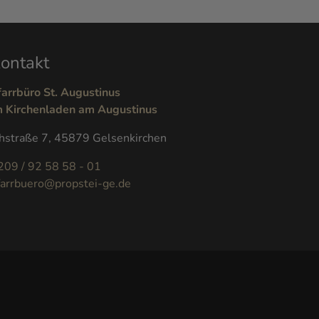
ontakt
farrbüro St. Augustinus
m Kirchenladen am Augustinus
hstraße 7, 45879 Gelsenkirchen
209 / 92 58 58 - 01
farrbuero@propstei-ge.de