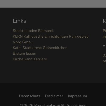
Links
K
Stadtteilladen Bismarck
P
KERN Katholische Einrichtungen Ruhrgebiet
i
Nord GmbH
A
Kath. Stadtkirche Gelsenkirchen
Bistum Essen
0
Kirche kann Karriere
p
Datenschutz
Disclaimer
Impressum
© 2026 Propsteipfarrei St. Augustinus