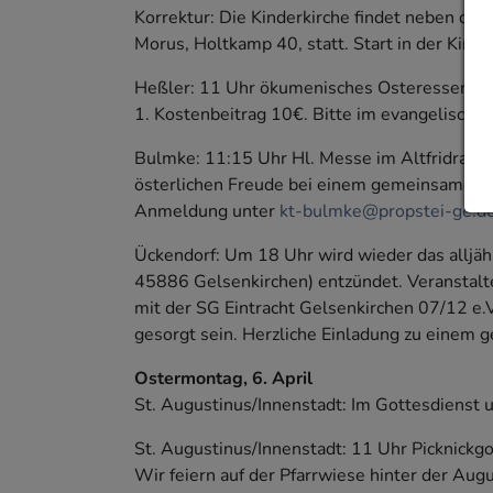
Korrektur: Die Kinderkirche findet neben de
Morus, Holtkamp 40, statt. Start in der Kirc
Heßler: 11 Uhr ökumenisches Osteressen i
1. Kostenbeitrag 10€. Bitte im evangelisch
Bulmke: 11:15 Uhr Hl. Messe im Altfridraum
österlichen Freude bei einem gemeinsamen F
Anmeldung unter
kt-bulmke@propstei-ge.d
Ückendorf: Um 18 Uhr wird wieder das alljäh
45886 Gelsenkirchen) entzündet. Veranstalter
mit der SG Eintracht Gelsenkirchen 07/12 e.
gesorgt sein. Herzliche Einladung zu einem 
Ostermontag, 6. April
St. Augustinus/Innenstadt: Im Gottesdienst 
St. Augustinus/Innenstadt: 11 Uhr Picknickgot
Wir feiern auf der Pfarrwiese hinter der Aug