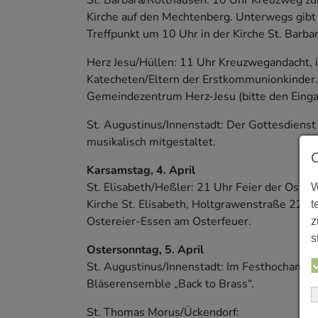
St. Barbara/Rotthausen: 10 Uhr Kreuzweg z
Kirche auf den Mechtenberg. Unterwegs gibt 
Treffpunkt um 10 Uhr in der Kirche St. Barbar
Herz Jesu/Hüllen: 11 Uhr Kreuzwegandacht, i
Katecheten/Eltern der Erstkommunionkinder. 
Gemeindezentrum Herz-Jesu (bitte den Eing
St. Augustinus/Innenstadt: Der Gottesdienst
musikalisch mitgestaltet.
Karsamstag, 4. April
St. Elisabeth/Heßler: 21 Uhr Feier der Oste
W
Kirche St. Elisabeth, Holtgrawenstraße 22. A
t
Ostereier-Essen am Osterfeuer.
z
s
Ostersonntag, 5. April
St. Augustinus/Innenstadt: Im Festhochamt in
Bläserensemble „Back to Brass“.
St. Thomas Morus/Ückendorf: