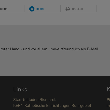
teilen
teilen
drucken
erster Hand - und vor allem umweltfreundlich als E-Mail.
Links
K
Stadtteilladen Bismarck
P
KERN Katholische Einrichtungen Ruhrgebiet
i