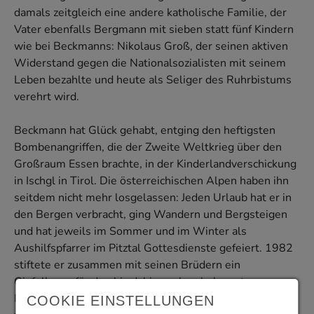
damals zeitgleich eine andere katholische Familie, der
Vater ebenfalls Bergmann mit sieben statt fünf Kindern
wie bei Beckmanns: Nikolaus Groß, der seinen aktiven
Widerstand gegen die Nationalsozialisten mit seinem
Leben bezahlte und heute als Seliger des Ruhrbistums
verehrt wird.
Beckmann hat Glück gehabt, entging den heftigsten
Bombenangriffen, die der Zweite Weltkrieg über den
Großraum Essen brachte, in der Kinderlandverschickung
in Ischgl in Tirol. Die österreichischen Alpen haben ihn
seitdem nicht mehr losgelassen: Jeden Urlaub hat er in
den Bergen verbracht, ging Wandern und Bergsteigen
und hat jeweils im Sommer und im Winter als
Aushilfspfarrer im Pitztal Gottesdienste gefeiert. 1982
stiftete er zusammen mit seinen Brüdern ein
Gipfelkreuz für den bis dahin noch unbekreuzten
Parstleskogel in 2741 Metern Höhe. „Jedes Jahr haben
COOKIE EINSTELLUNGEN