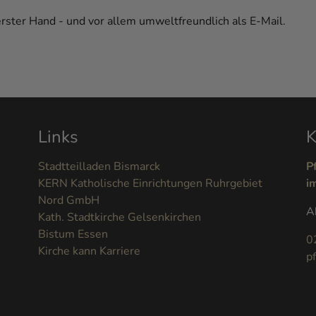
erster Hand - und vor allem umweltfreundlich als E-Mail.
Links
K
Stadtteilladen Bismarck
P
KERN Katholische Einrichtungen Ruhrgebiet
i
Nord GmbH
A
Kath. Stadtkirche Gelsenkirchen
Bistum Essen
0
Kirche kann Karriere
p