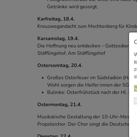
Getränke wird gesorgt.
Karfreitag, 18.4.
Kreuzwegandacht zum Mechtenberg für Kinder 
Karsamstag, 19.4.
Die Hoffnung neu entdecken – Gottesdienst 
Stäfflingshof, Am Stäfflingshof
W
t
Ostersonntag, 20.4.
z
s
Großes Osterfeuer im Südstadion (Haideka
Wohl sorgen die Helfer:innen der SG Ein
Bulmke: Osterfrühstück nach der Hl. Mes
Ostermontag, 21.4.
Musikalische Gestaltung der 10-Uhr-Messe in
Propsteichor. Der Chor singt die Deutsche 
Dienstag, 22.4.