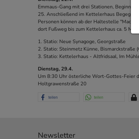
Emmaus-Gang mit drei Stationen, Beginn u
25. Anschließend im Kettelerhaus Begegnung
Personen können ab der Haltestelle "Machspl
dort Fußweg bis zum Kettelerhaus ca. 5 Min
1. Statio: Neue Synagoge, Georgstraße
2. Statio: Steinmetz Künne, Bismarckstraße
3. Statio: Kettelerhaus - Altfridsaal, Im Müh
Dienstag, 29.4.
Um 8:30 Uhr österliche Wort-Gottes-Feier der
Holtgrawenstraße 20
teilen
teilen
Newsletter