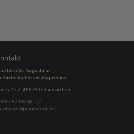
ontakt
farrbüro St. Augustinus
m Kirchenladen am Augustinus
hstraße 7, 45879 Gelsenkirchen
209 / 92 58 58 - 01
farrbuero@propstei-ge.de