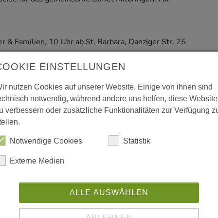
& Familien, 10 Uhr ab St. Barbara, Danziger Str. 25
COOKIE EINSTELLUNGEN
für Trauernde vor Ostern um 15 Uhr am Friedhof
ir nutzen Cookies auf unserer Website. Einige von ihnen sind
echnisch notwendig, während andere uns helfen, diese Website
u verbessern oder zusätzliche Funktionalitäten zur Verfügung z
tellen.
mp) um 18 Uhr. Der Eintritt ist frei, für das leibliche
tracht Gelsenkirchen.
Notwendige Cookies
Statistik
se um 10 Uhr, Altfridsaal, Im Mühlenfeld 10
Externe Medien
 St. Augustinus, Heinrich-König-Platz, durch den
ALLE AUSWÄHLEN
Messe von Bernard W. Sanders (*1957)
ABLEHNEN