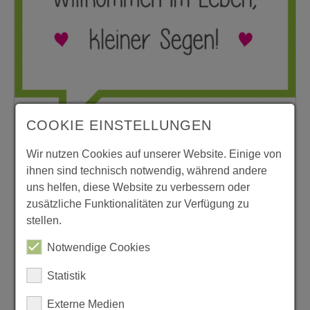
COOKIE EINSTELLUNGEN
Wir nutzen Cookies auf unserer Website. Einige von
10.04.2023
|
Pfarrei
|
#kleinkinder
ihnen sind technisch notwendig, während andere
Segensfeier für Babys im April
uns helfen, diese Website zu verbessern oder
zusätzliche Funktionalitäten zur Verfügung zu
„Willkommen im Leben, kleiner Segen!“, so kann
stellen.
man seine Freude über die Geburt eines Kindes
ausdrücken. Mit einer Segensfeier für Babys
Notwendige Cookies
möchten wir ihrem kleinen Segen und ihnen als
Statistik
Eltern und Familie Gottes Segen zusprechen,
weil auch wir uns mit ihnen über die Geburt ihres
Externe Medien