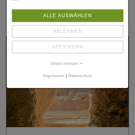
Kindes freuen!
Weiterlesen
ALLE AUSWÄHLEN
ABLEHNEN
SPEICHERN
Details anzeigen
Impressum
|
Datenschutz