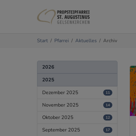
Zum Hauptinhalt springen
Sie sind hier:
Start
Pfarrei
Aktuelles
Archiv
2026
2025
Dezember 2025
11
November 2025
14
Oktober 2025
12
September 2025
17