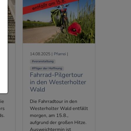
14.08.2025
|
Pfarrei
|
#veranstaltung
#Pilger der Hoffnung
Fahrrad-Pilgertour
s
in den Westerholter
gt
Wald
ie
Die Fahrradtour in den
ers
Westerholter Wald entfällt
ds.
morgen, am 15.8.,
aufgrund der großen Hitze.
Ausweichtermin ist