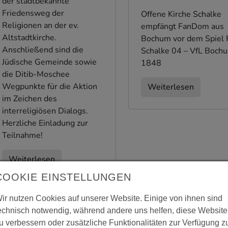
der stadtbekannte
Friedensweg der
Offene Kirche Schalke
Religionen an der ev.
empfängt FanDom aus
Altstadtkirche.
Bochum vor dem Spiel 
Anschließend sind die
Schalke 04 – VfL Boch
Jüdische Gemeinde sowie
1848
die Ditib-Moschee
Wegpunkte für die Aktion
Weiterlesen
im Zeichen des
interreligiösen Dialogs.
Herzliche Einladung zur
Teilnahme!
Weiterlesen
COOKIE EINSTELLUNGEN
ir nutzen Cookies auf unserer Website. Einige von ihnen sind
echnisch notwendig, während andere uns helfen, diese Website
u verbessern oder zusätzliche Funktionalitäten zur Verfügung z