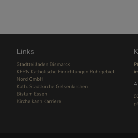
Links
K
Stadtteilladen Bismarck
P
KERN Katholische Einrichtungen Ruhrgebiet
i
Nord GmbH
A
Kath. Stadtkirche Gelsenkirchen
Bistum Essen
0
Kirche kann Karriere
p