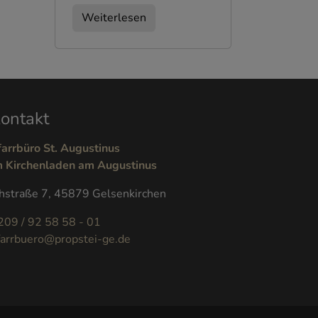
Weiterlesen
ontakt
farrbüro St. Augustinus
m Kirchenladen am Augustinus
hstraße 7, 45879 Gelsenkirchen
209 / 92 58 58 - 01
farrbuero@propstei-ge.de