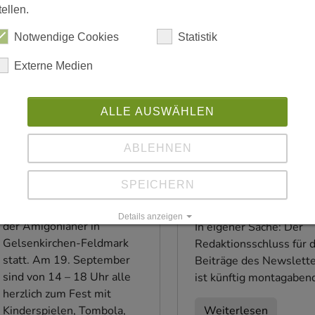
tellen.
Notwendige Cookies
Statistik
Externe Medien
ALLE AUSWÄHLEN
19.08.2025
|
18.08.2025
|
Pfarrei
|
#veranstaltung
Amigofest am 19.
ABLEHNEN
#mitteilung
Newsletter-
September
Redaktionsschlus
SPEICHERN
Zum 36. Mal findet das
auf Montag verle
Amigofest im Jugendtreff
Details anzeigen
der Amigonianer in
In eigener Sache: Der
Impressum
|
Datenschutz
Gelsenkirchen-Feldmark
Redaktionsschluss für d
statt. Am 19. September
Beiträge des Newslett
sind von 14 – 18 Uhr alle
ist künftig montagaben
herzlich zum Fest mit
Kinderspielen, Tombola,
Weiterlesen